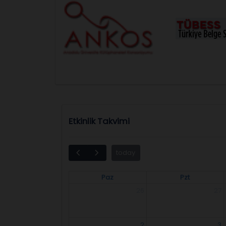
Etkinlik Takvimi
today
Paz
Pzt
26
27
2
3