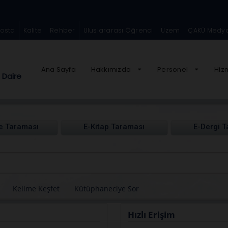
Posta
Kalite
Rehber
Uluslararası Öğrenci
Uzem
ÇAKÜ Medy
Ana Sayfa
Hakkımızda
Personel
Hiz
Daire
Hızlı Erişim