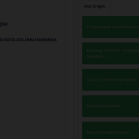
Hızlı Erişim
IŞIM
E-Kaynaklar Veritabanları
SI KOTA DOLUMU HAKKINDA
Katalog Tarama - Kütüph
Hesabım
Ödünç Verme Hizmetleri
Mobil Kütüphane
Sıkça Sorulan Sorular