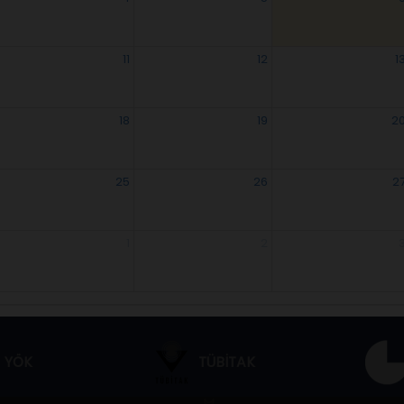
11
12
1
18
19
2
25
26
2
1
2
YÖK
TÜBİTAK