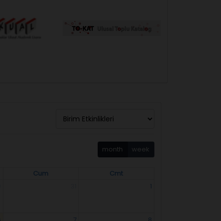
month
week
Cum
Cmt
0
31
1
6
7
8