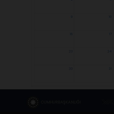
9
10
16
17
23
24
30
31
CUMHURBAŞKANLIĞI