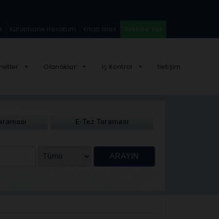
a
Kütüphane Hesabım
Kitap İstek
Rektöre Yaz
metler
Olanaklar
İç Kontrol
İletişim