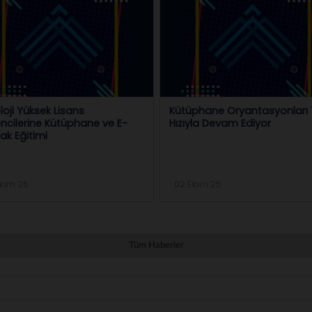
phane Oryantasyonları Tüm
Şehit Erdem Öztürk Kız Meslek
yla Devam Ediyor
Teknik Anadolu Lisesi
Öğrencilerine Kütüphane Gez
Gerçekleştirildi
kim 25
16 Aralık 25
Tüm Haberler