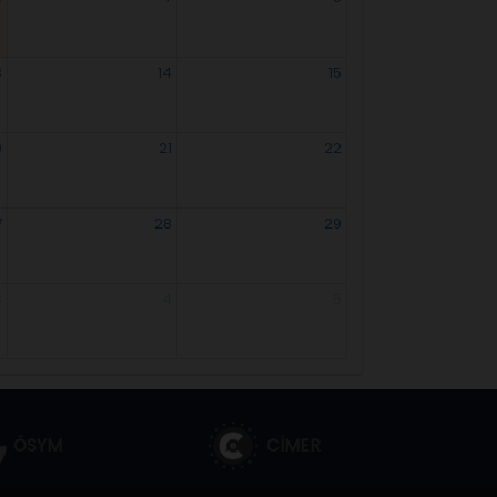
3
14
15
0
21
22
7
28
29
3
4
5
ÖSYM
CİMER